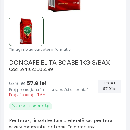
*Imaginile au caracter informativ
DONCAFE ELITA BOABE 1KG 8/BAX
Cod: 5941623005599
57.9
lei
62.9 lei
TOTAL
57.9
lei
Preț promoțional în limita stocului disponibil
Prețurile conțin T.V.A
ÎN STOC ⋅
832 BUCĂȚI
Pentru a-ți însoți lectura preferată sau pentru a
savura momentul petrecut în compania