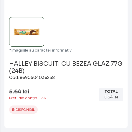
*Imaginile au caracter informativ
HALLEY BISCUITI CU BEZEA GLAZ.77G
(24B)
Cod: 8690504036258
5.64
lei
TOTAL
5.64
lei
Prețurile conțin T.V.A
INDISPONIBIL