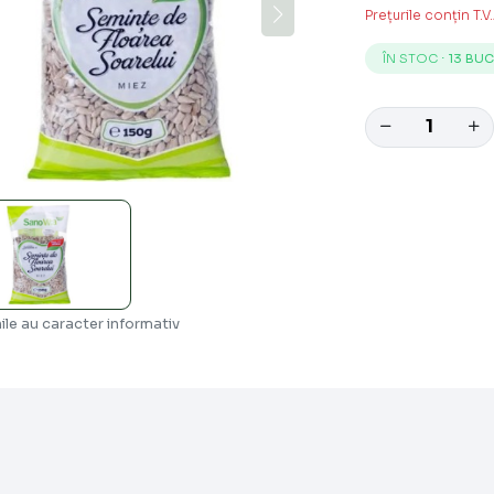
Prețurile conțin T.V
ÎN STOC ⋅
13 BUC
ile au caracter informativ