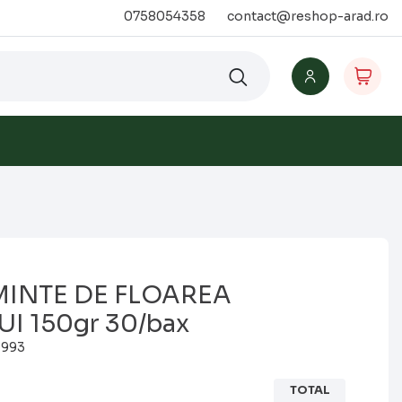
0758054358
contact@reshop-arad.ro
MINTE DE FLOAREA
I 150gr 30/bax
1993
TOTAL