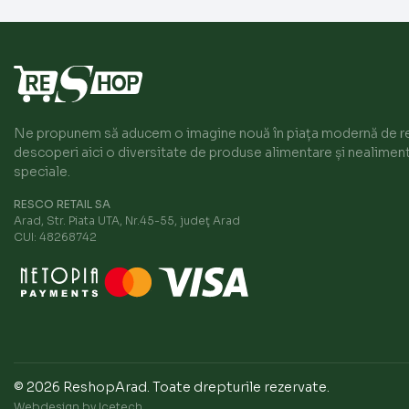
Ne propunem să aducem o imagine nouă în piața modernă de ret
descoperi aici o diversitate de produse alimentare și nealiment
speciale.
RESCO RETAIL SA
Arad, Str. Piata UTA, Nr.45-55, judeţ Arad
CUI: 48268742
© 2026 ReshopArad.
Toate drepturile rezervate.
Webdesign by Icetech