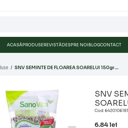
ACASĂ
PRODUSE
REVISTĂ
DESPRE NOI
BLOG
CONTACT
duse
SNV SEMINTE DE FLOAREA SOARELUI 150gr
30/bax
SNV SE
SOARELU
Cod: 642010618
6.84
lei