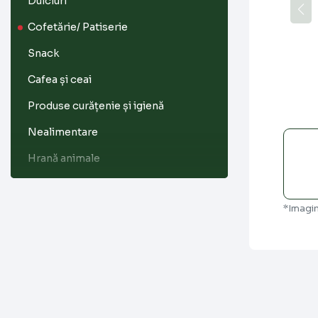
Dulciuri
Cofetărie/ Patiserie
Snack
Cafea și ceai
Produse curățenie și igienă
Nealimentare
Hrană animale
Tutun
Înghețată
*Imagin