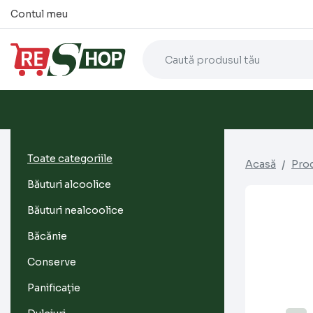
Contul meu
Toate categoriile
Acasă
Pro
Băuturi alcoolice
Băuturi nealcoolice
Băcănie
Conserve
Panificație