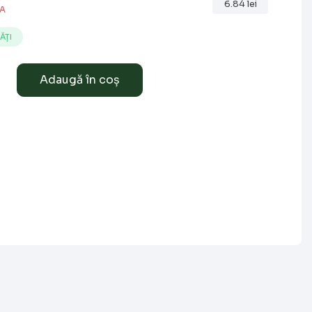
6.84
lei
.A
ĂȚI
Adaugă în coș