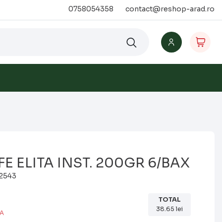
0758054358
contact@reshop-arad.ro
 ELITA INST. 200GR 6/BAX
2543
TOTAL
38.65
lei
.A