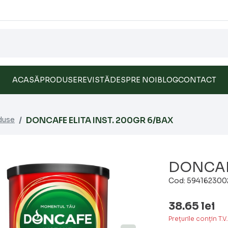
ACASĂ
PRODUSE
REVISTĂ
DESPRE NOI
BLOG
CONTACT
duse
DONCAFE ELITA INST. 200GR 6/BAX
DONCAFE
Cod: 594162300
38.65
lei
Prețurile conțin T.V