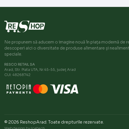
Ne propunem să aducem o imagine nouă în piața modernă de ret
descoperi aici o diversitate de produse alimentare și nealiment
speciale.
RESCO RETAIL SA
Arad, Str. Piata UTA, Nr.45-55, judeţ Arad
CUI: 48268742
© 2026 ReshopArad.
Toate drepturile rezervate.
Webdesign by Icetech