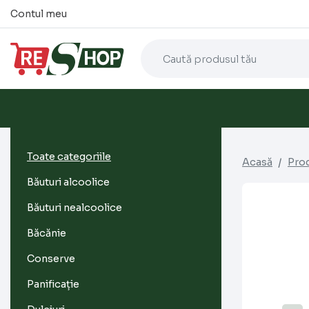
Contul meu
Toate categoriile
Acasă
Pro
Băuturi alcoolice
Băuturi nealcoolice
Băcănie
Conserve
Panificație