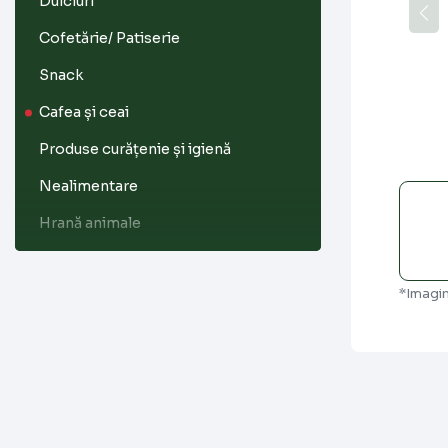
Dulciuri
Cofetărie/ Patiserie
Snack
Cafea și ceai
Produse curățenie și igienă
Nealimentare
Hrană animale
Tutun
Înghețată
*Imagin