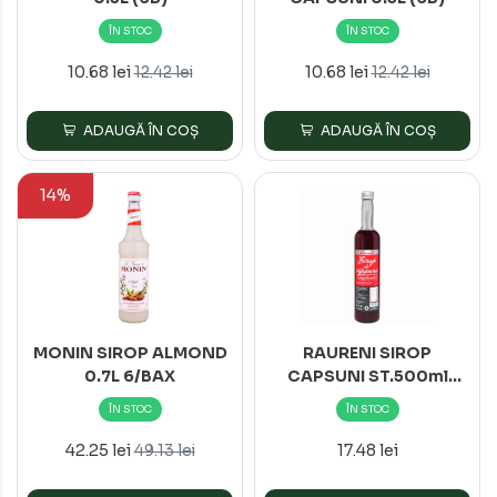
ÎN STOC
ÎN STOC
10.68 lei
10.68 lei
12.42 lei
12.42 lei
ADAUGĂ ÎN COȘ
ADAUGĂ ÎN COȘ
14%
MONIN SIROP ALMOND
RAURENI SIROP
0.7L 6/BAX
CAPSUNI ST.500ml
8/BAX
ÎN STOC
ÎN STOC
42.25 lei
17.48 lei
49.13 lei