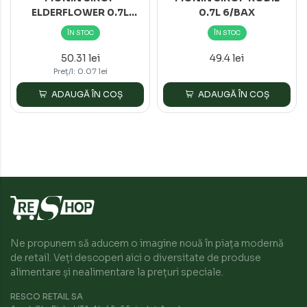
ELDERFLOWER 0.7L
0.7L 6/BAX
6/BAX
ÎN STOC
ÎN STOC
50.31 lei
49.4 lei
Preț/l: 0.07 lei
ADAUGĂ ÎN COȘ
ADAUGĂ ÎN COȘ
Ne propunem să aducem o imagine nouă în piața modernă
de retail. Veți descoperi aici o diversitate de produse
alimentare și nealimentare la prețuri speciale.
RESCO RETAIL SA