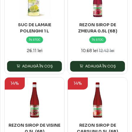
SUC DE LAMAIE
REZON SIROP DE
POLENGHI 1 L
ZMEURA 0.5L (6B)
ÎN STOC
ÎN STOC
26.11 lei
10.68 lei
12.42 lei
ADAUGĂ ÎN COȘ
ADAUGĂ ÎN COȘ
14%
14%
REZON SIROP DE VISINE
REZON SIROP DE
0.5L (6B)
CAPSUNI 0.5L (6B)