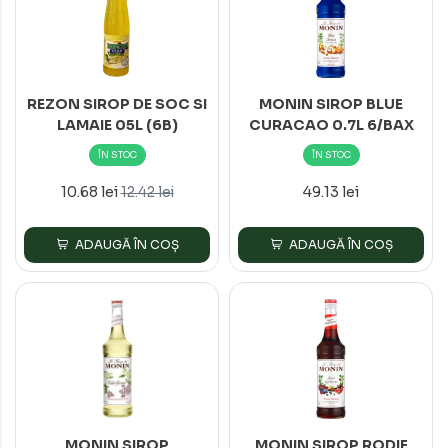
REZON SIROP DE SOC SI
MONIN SIROP BLUE
LAMAIE 05L (6B)
CURACAO 0.7L 6/BAX
ÎN STOC
ÎN STOC
10.68 lei
49.13 lei
12.42 lei
ADAUGĂ ÎN COȘ
ADAUGĂ ÎN COȘ
MONIN SIROP
MONIN SIROP RODIE