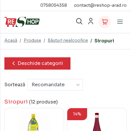
0758054358
contact@reshop-arad.ro
Acasă
Produse
Băuturi nealcoolice
Siropuri
Deschide categorii
Sortează
Siropuri
(12 produse)
14%