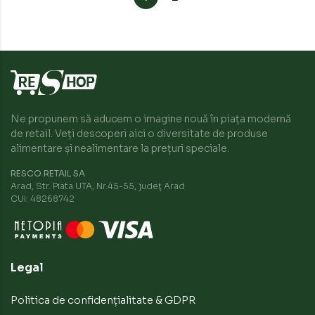
Ne propunem să aducem o imagine nouă în piața modernă
de retail. Veți descoperi aici o diversitate de produse
alimentare și nealimentare la prețuri speciale.
RESCO RETAIL SA
Arad, Str. Piata UTA, Nr.45-55, judeţ Arad
CUI: 48268742
Legal
Politica de confidențialitate & GDPR