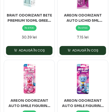
BRAIT ODORIZANT BETE
AREON ODORIZANT
PREMIUM 100ML GREEN
AUTO LICHID 5ML
SENSATION
LILIAC*48
ÎN STOC
ÎN STOC
30.39 lei
7.15 lei
ADAUGĂ ÎN COȘ
ADAUGĂ ÎN COȘ
AREON ODORIZANT
AREON ODORIZANT
AUTO SMILE FIGURINA
AUTO SMILE FIGURINA
BUBBLE GUM*12
NEW CAR*12