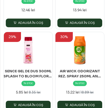
ÎN STOC
ÎN STOC
12.46 lei
13.94 lei
ADAUGĂ ÎN COȘ
ADAUGĂ ÎN COȘ
29%
30%
SENCE GEL DE DUS 300ML
AIR WICK ODORIZANT
SPLASH TO BLOOM FLORAL
REZ. SPRAY 250ML ANTI
MOMENTS&GRAPEFRUIT*12
TABAC*6
ÎN STOC
ÎN STOC
5.85 lei
13.22 lei
8.35 lei
18.89 lei
ADAUGĂ ÎN COȘ
ADAUGĂ ÎN COȘ