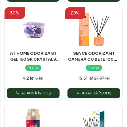
30%
29%
AT HOME ODORIZANT
SENCE ODORIZANT
GEL 150GR CRYSTALS
CAMERA CU BETE 100ML
LAVENDEL*24
ENERGISE*6
ÎN STOC
ÎN STOC
4.2 lei
19.51 lei
6 lei
27.87 lei
ADAUGĂ ÎN COȘ
ADAUGĂ ÎN COȘ