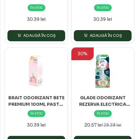
GOLDEN LAKE
MIDNIGHT DREAM
ÎN STOC
ÎN STOC
30.39 lei
30.39 lei
ADAUGĂ ÎN COȘ
ADAUGĂ ÎN COȘ
30%
BRAIT ODORIZANT BETE
GLADE ODORIZANT
PREMIUM 100ML PASTEL
REZERVA ELECTRICA
ROSE
20ML EXOTIC TROPICAL
ÎN STOC
ÎN STOC
BLOSSOMS*6
30.39 lei
20.57 lei
29.39 lei