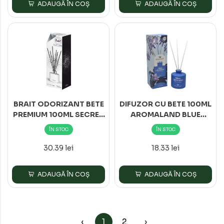
ADAUGĂ ÎN COȘ
ADAUGĂ ÎN COȘ
BRAIT ODORIZANT BETE
DIFUZOR CU BETE 100ML
PREMIUM 100ML SECRET
AROMALAND BLUE
LOVE
LAVANDER
ÎN STOC
ÎN STOC
30.39 lei
18.33 lei
ADAUGĂ ÎN COȘ
ADAUGĂ ÎN COȘ
‹
1
2
›