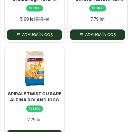
ROLAND 100G
ÎN STOC
ÎN STOC
3.69 lei
7.79 lei
5.13 lei
ADAUGĂ ÎN COȘ
ADAUGĂ ÎN COȘ
SPIRALE TWIST CU SARE
ALPINA ROLAND 100G
ÎN STOC
7.79 lei