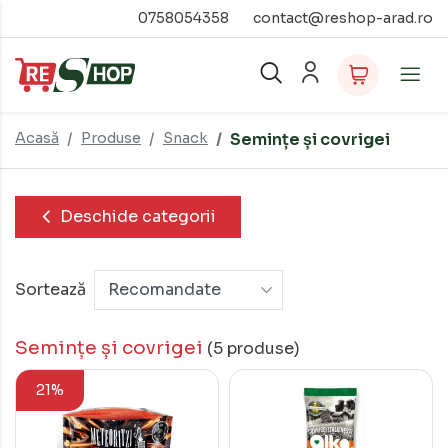
0758054358
contact@reshop-arad.ro
Acasă
Produse
Snack
Semințe și covrigei
Deschide categorii
Sortează
Semințe și covrigei
(5 produse)
21%