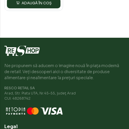
ADAUGĂ ÎN COȘ
Ne propunem să aducem o imagine nouă în piața modernă
de retail. Veți descoperi aici o diversitate de produse
alimentare și nealimentare la prețuri speciale.
RESCO RETAIL SA
Arad, Str. Piata UTA, Nr.45-55, judeţ Arad
CUI: 48268742
Legal