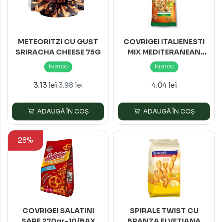
METEORITZI CU GUST
COVRIGEI ITALIENESTI
SRIRACHA CHEESE 75G
MIX MEDITERANEAN
100gr 16/BAX
ÎN STOC
ÎN STOC
3.13 lei
4.04 lei
3.98 lei
ADAUGĂ ÎN COȘ
ADAUGĂ ÎN COȘ
28%
COVRIGEI SALATINI
SPIRALE TWIST CU
SARE 270gr-10/BAX
BRANZA ELVETIANA